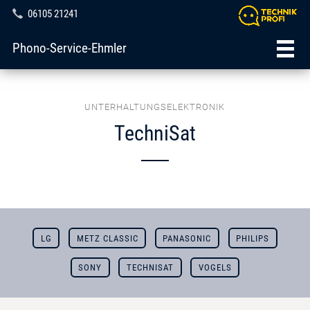
06105 21241
Phono-Service-Ehmler
UNTERHALTUNGSELEKTRONIK
TechniSat
LG
METZ CLASSIC
PANASONIC
PHILIPS
SONY
TECHNISAT
VOGELS