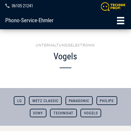
06105 21241
Phono-Service-Ehmler
UNTERHALTUNGSELEKTRONIK
Vogels
LG
METZ CLASSIC
PANASONIC
PHILIPS
SONY
TECHNISAT
VOGELS