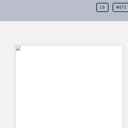
LG
METZ 