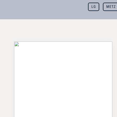
LG
METZ 