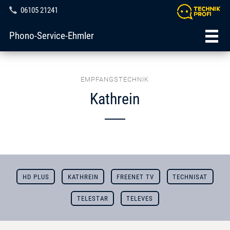
06105 21241
Phono-Service-Ehmler
EMPFANGSTECHNIK
Kathrein
HD PLUS
KATHREIN
FREENET TV
TECHNISAT
TELESTAR
TELEVES